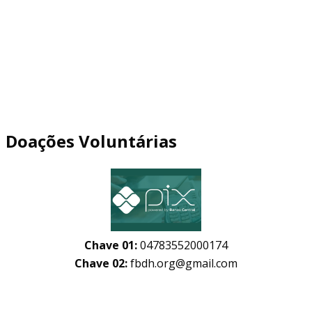
Doações Voluntárias
Chave 01:
04783552000174
Chave 02:
fbdh.org@gmail.com