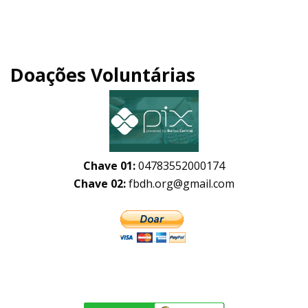
Doações Voluntárias
Chave 01:
04783552000174
Chave 02:
fbdh.org@gmail.com