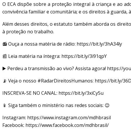
O ECA dispõe sobre a proteção integral à criança e ao ado
convivência familiar e comunitária; e os direitos à guarda, à
Além desses direitos, o estatuto também aborda os direitos
à proteção no trabalho.
📻 Ouça a nossa matéria de rádio: https://bit.ly/3hA34ly
📰 Leia matéria na íntegra: https://bit.ly/3i91qpY
▶️ Perdeu a transmissão ao vivo? Assista agora! https://y
📡 Veja o nosso #RadarDireitosHumanos: https://bit.ly/36
INSCREVA-SE NO CANAL: https://bit.ly/3xiCy5u
📱 Siga também o ministério nas redes sociais: 😉
Instagram: https://www.instagram.com/mdhbrasil​​
Facebook: https://www.facebook.com/mdhbrasil/​​