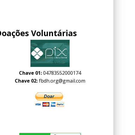
Doações Voluntárias
Chave 01:
04783552000174
Chave 02:
fbdh.org@gmail.com