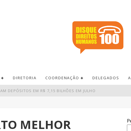
DIRETORIA
COORDENAÇÃO
DELEGADOS
A
AM DEPÓSITOS EM R$ 7,15 BILHÕES EM JULHO
RÊMIO ACUMULA PARA R$ 165 MILHÕES
 PAGAMENTOS EM BARES E RESTAURANTES
RTO MELHOR
P
DE R$ 52,4 BI NO SEGUNDO TRIMESTRE