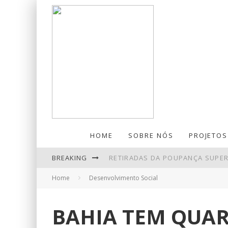
HOME
SOBRE NÓS
PROJETOS
BREAKING
RETIRADAS DA POUPANÇA SUPER
Home
Desenvolvimento Social
NINGUÉM ACERTA MEGA-SENA; P
PIX AMPLIA PARTICIPAÇÃO NOS
BAHIA TEM QUA
PETROBRAS TEM LUCRO LÍQUIDO 