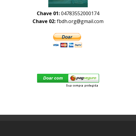
Chave 01:
04783552000174
Chave 02:
fbdh.org@gmail.com