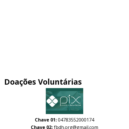
Doações Voluntárias
Chave 01:
04783552000174
Chave 02:
fbdh.org@gmail.com