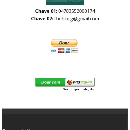
Chave 01:
04783552000174
Chave 02:
fbdh.org@gmail.com