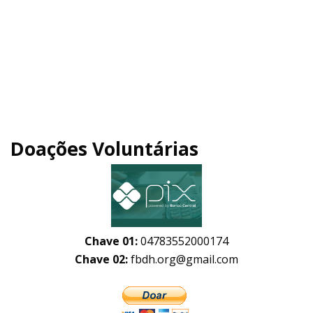
Doações Voluntárias
Chave 01:
04783552000174
Chave 02:
fbdh.org@gmail.com