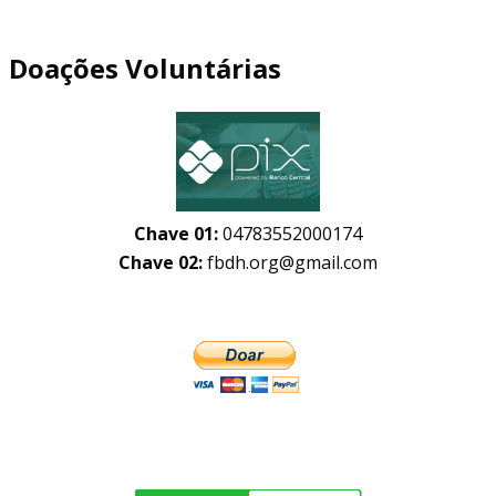
Doações Voluntárias
Chave 01:
04783552000174
Chave 02:
fbdh.org@gmail.com