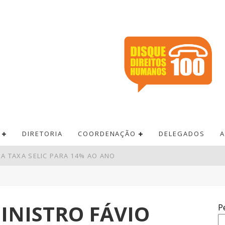
DIRETORIA
COORDENAÇÃO
DELEGADOS
A
A TAXA SELIC PARA 14% AO ANO
ERSITÁRIO ONOFRE LOPES
CRESCERAM 10% EM JULHO
INISTRO FÁVIO
P
A É INSUFICIENTE, AVALIAM ENTIDADES