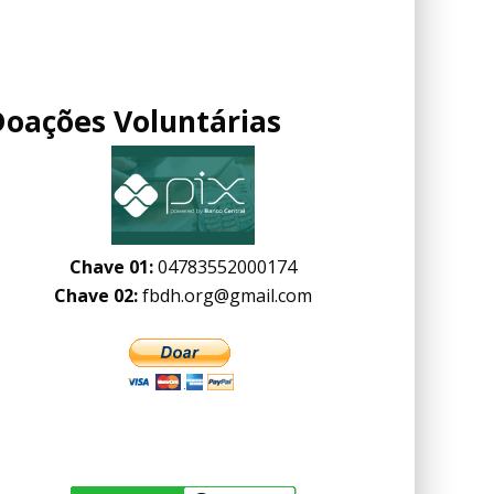
Doações Voluntárias
Chave 01:
04783552000174
Chave 02:
fbdh.org@gmail.com