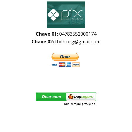
Chave 01:
04783552000174
Chave 02:
fbdh.org@gmail.com