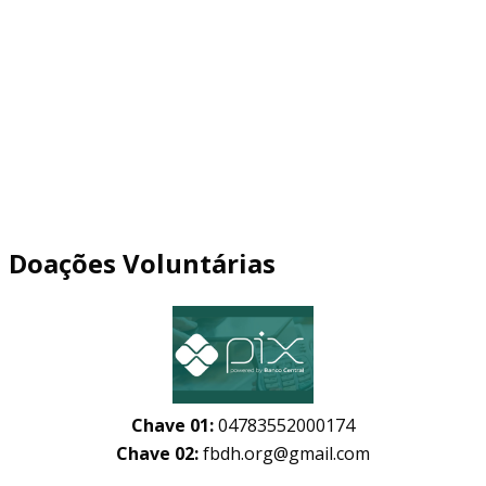
Doações Voluntárias
Chave 01:
04783552000174
Chave 02:
fbdh.org@gmail.com