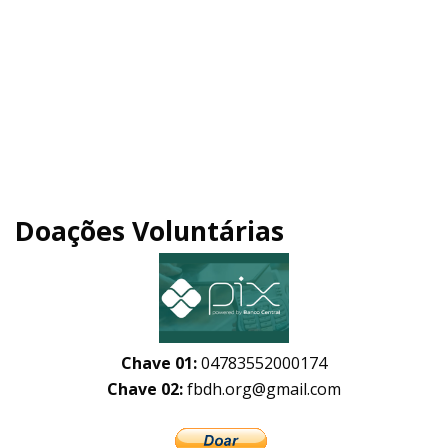
Doações Voluntárias
Chave 01:
04783552000174
Chave 02:
fbdh.org@gmail.com