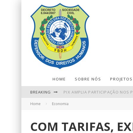
HOME
SOBRE NÓS
PROJETOS
BREAKING
PIX AMPLIA PARTICIPAÇÃO NOS
Home
Economia
LEILÕES DE PETRÓLEO EM OUTU
ENTENDA O QUE MUDA COM A NO
COM TARIFAS, E
NINGUÉM ACERTA MEGA-SENA; P