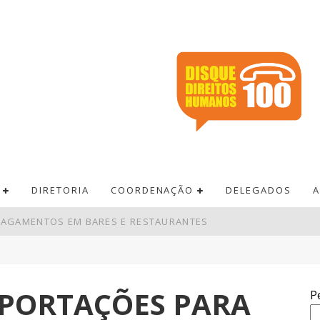
DIRETORIA
COORDENAÇÃO
DELEGADOS
A
 PAGAMENTOS EM BARES E RESTAURANTES
BRO TERÃO RECORDE DE ÁREAS EM DISPUTA
VA LEI DO FRETE
XPORTAÇÕES PARA
P
RÊMIO ACUMULA PARA R$ 165 MILHÕES