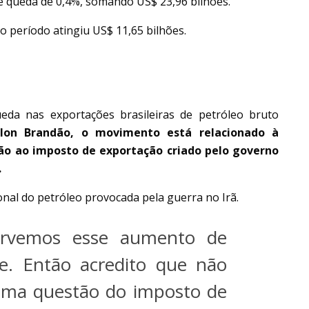
ve queda de 0,4%, somando US$ 23,96 bilhões.
o período atingiu US$ 11,65 bilhões.
da nas exportações brasileiras de petróleo bruto
lon Brandão, o movimento está relacionado à
não ao imposto de exportação criado pelo governo
.
onal do petróleo provocada pela guerra no Irã.
servemos esse aumento de
e. Então acredito que não
r uma questão do imposto de