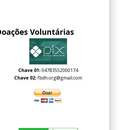
Doações Voluntárias
Chave 01:
04783552000174
Chave 02:
fbdh.org@gmail.com