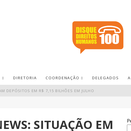
S
DIRETORIA
COORDENAÇÃO
DELEGADOS
A
M DEPÓSITOS EM R$ 7,15 BILHÕES EM JULHO
ÊMIO ACUMULA PARA R$ 165 MILHÕES
PAGAMENTOS EM BARES E RESTAURANTES
EWS: SITUAÇÃO EM
P
DE R$ 52,4 BI NO SEGUNDO TRIMESTRE