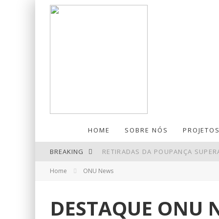
HOME
SOBRE NÓS
PROJETO
BREAKING
RETIRADAS DA POUPANÇA SUPERA
Home
ONU News
NINGUÉM ACERTA MEGA-SENA; PR
PIX AMPLIA PARTICIPAÇÃO NOS 
DESTAQUE ONU N
PETROBRAS TEM LUCRO LÍQUIDO 