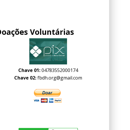
Doações Voluntárias
Chave 01:
04783552000174
Chave 02:
fbdh.org@gmail.com