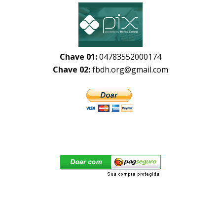
Chave 01:
04783552000174
Chave 02:
fbdh.org@gmail.com