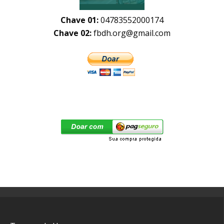
Chave 01:
04783552000174
Chave 02:
fbdh.org@gmail.com