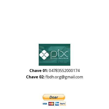
Chave 01:
04783552000174
Chave 02:
fbdh.org@gmail.com