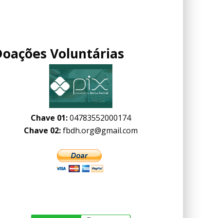
Doações Voluntárias
Chave 01:
04783552000174
Chave 02:
fbdh.org@gmail.com