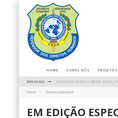
HOME
SOBRE NÓS
PROJETOS
NINGUÉM ACERTA MEGA-SENA; P
BREAKING
PIX AMPLIA PARTICIPAÇÃO NOS
Home
Direitos Humanos
PETROBRAS TEM LUCRO LÍQUIDO 
RETIRADAS DA POUPANÇA SUPER
EM EDIÇÃO ESPEC