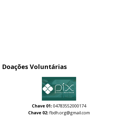
Doações Voluntárias
Chave 01:
04783552000174
Chave 02:
fbdh.org@gmail.com