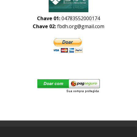
Chave 01:
04783552000174
Chave 02:
fbdh.org@gmail.com