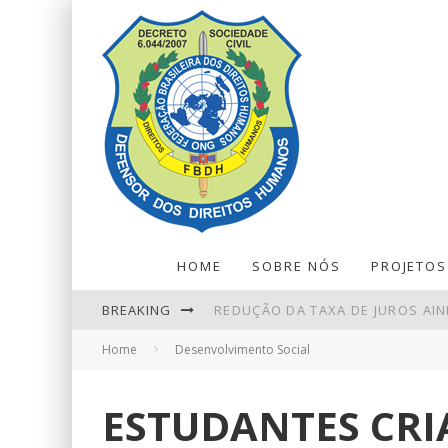
HOME
SOBRE NÓS
PROJETOS
BREAKING
REDUÇÃO DA TAXA DE JUROS AIND
Home
Desenvolvimento Social
EM NOVA REDUÇÃO, COPOM BAIX
EBSERH - FILIAL HOSPITAL UNIV
ESTUDANTES CR
ENTENDA O QUE MUDA COM A NO