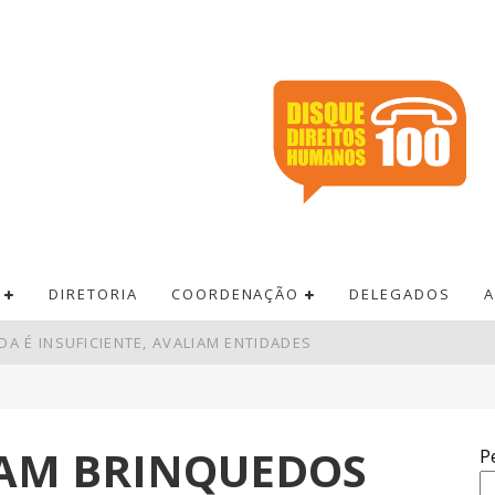
DIRETORIA
COORDENAÇÃO
DELEGADOS
A
A É INSUFICIENTE, AVALIAM ENTIDADES
A TAXA SELIC PARA 14% AO ANO
ERSITÁRIO ONOFRE LOPES
IAM BRINQUEDOS
P
VA LEI DO FRETE