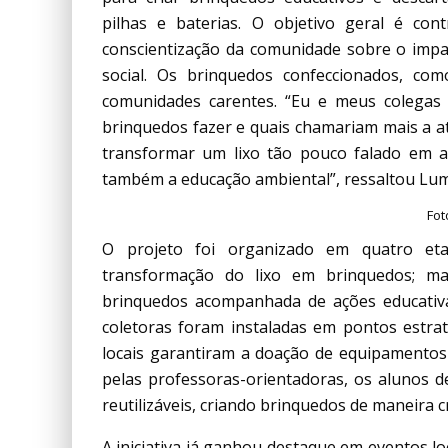
pilhas e baterias. O objetivo geral é co
conscientização da comunidade sobre o impacto
social. Os brinquedos confeccionados, co
comunidades carentes. “Eu e meus colegas
brinquedos fazer e quais chamariam mais a at
transformar um lixo tão pouco falado em alg
também a educação ambiental”, ressaltou Lu
Fot
O projeto foi organizado em quatro etapa
transformação do lixo em brinquedos; ma
brinquedos acompanhada de ações educativa
coletoras foram instaladas em pontos estra
locais garantiram a doação de equipamentos e
pelas professoras-orientadoras, os alunos
reutilizáveis, criando brinquedos de maneira cr
A iniciativa já ganhou destaque em eventos lo