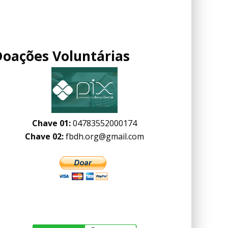
Doações Voluntárias
Chave 01:
04783552000174
Chave 02:
fbdh.org@gmail.com