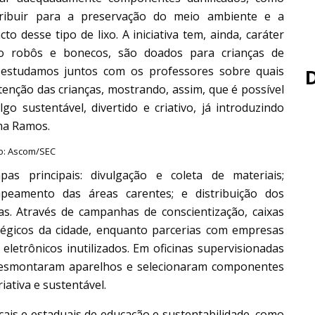
ntribuir para a preservação do meio ambiente e a
 desse tipo de lixo. A iniciativa tem, ainda, caráter
mo robôs e bonecos, são doados para crianças de
 estudamos juntos com os professores sobre quais
enção das crianças, mostrando, assim, que é possível
o sustentável, divertido e criativo, já introduzindo
ma Ramos.
o: Ascom/SEC
s principais: divulgação e coleta de materiais;
peamento das áreas carentes; e distribuição dos
s. Através de campanhas de conscientização, caixas
tégicos da cidade, enquanto parcerias com empresas
letrônicos inutilizados. Em oficinas supervisionadas
 desmontaram aparelhos e selecionaram componentes
iativa e sustentável.
cais e estaduais de educação e sustentabilidade, como