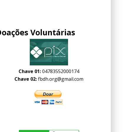
Doações Voluntárias
Chave 01:
04783552000174
Chave 02:
fbdh.org@gmail.com