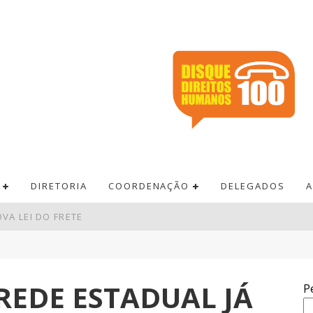
DIRETORIA
COORDENAÇÃO
DELEGADOS
A
VA LEI DO FRETE
A É INSUFICIENTE, AVALIAM ENTIDADES
A TAXA SELIC PARA 14% AO ANO
REDE ESTADUAL JÁ
P
BRO TERÃO RECORDE DE ÁREAS EM DISPUTA