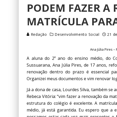
PODEM FAZER A
MATRÍCULA PARA
Redação
Desenvolvimento Social
21 d
Ana Júlia Pires 
A aluna do 2º ano do ensino médio, do C
Sussuarana, Ana Júlia Pires, de 17 anos, ref
renovação dentro do prazo é essencial par
Organizei meus documentos e vim renovar log
Já a dona de casa, Lourdes Silva, também se a
Rebeca Vitória: “vim fazer a renovação da mat
estrutura do colégio é excelente. A matrícu
médio, já está garantida. Eu espero que a e
possamos estar cada vez mais presentes e f