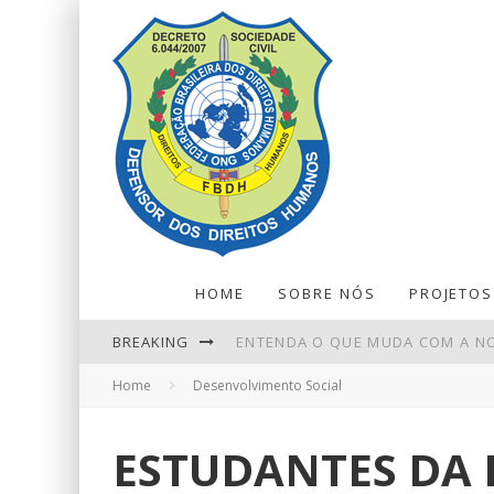
HOME
SOBRE NÓS
PROJETOS
BREAKING
ENTENDA O QUE MUDA COM A NO
Home
Desenvolvimento Social
REDUÇÃO DA TAXA DE JUROS AIND
EM NOVA REDUÇÃO, COPOM BAIX
ESTUDANTES DA 
LEILÕES DE PETRÓLEO EM OUTU