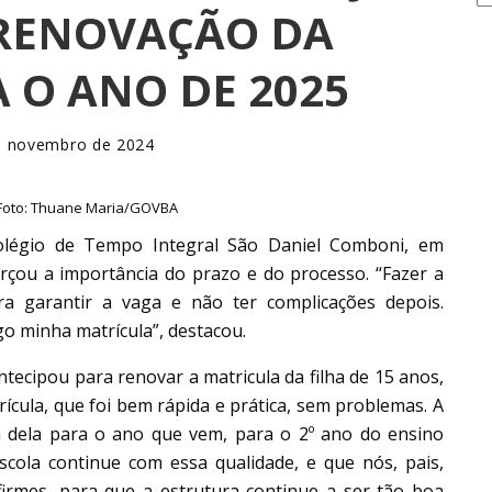
 RENOVAÇÃO DA
 O ANO DE 2025
e novembro de 2024
– Foto: Thuane Maria/GOVBA
olégio de Tempo Integral São Daniel Comboni, em
orçou a importância do prazo e do processo. “Fazer a
a garantir a vaga e não ter complicações depois.
o minha matrícula”, destacou.
ntecipou para renovar a matricula da filha de 15 anos,
rícula, que foi bem rápida e prática, sem problemas. A
la dela para o ano que vem, para o 2º ano do ensino
scola continue com essa qualidade, e que nós, pais,
irmes, para que a estrutura continue a ser tão boa