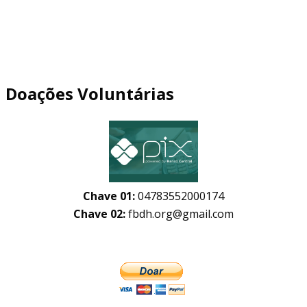
Doações Voluntárias
Chave 01:
04783552000174
Chave 02:
fbdh.org@gmail.com