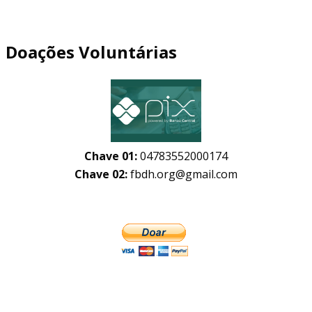
Doações Voluntárias
Chave 01:
04783552000174
Chave 02:
fbdh.org@gmail.com