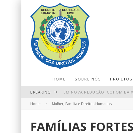
HOME
SOBRE NÓS
PROJETOS
BREAKING
EM NOVA REDUÇÃO, COPOM BAIX
Home
Mulher, Família e Direitos Humanos
EBSERH - FILIAL HOSPITAL UNIV
ENTENDA O QUE MUDA COM A NO
FAMÍLIAS FORTES
REDUÇÃO DA TAXA DE JUROS AIND