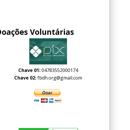
Doações Voluntárias
Chave 01:
04783552000174
Chave 02:
fbdh.org@gmail.com