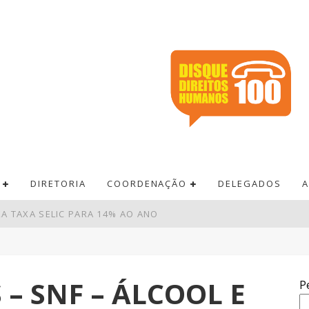
DIRETORIA
COORDENAÇÃO
DELEGADOS
A
A TAXA SELIC PARA 14% AO ANO
ERSITÁRIO ONOFRE LOPES
VA LEI DO FRETE
 – SNF – ÁLCOOL E
P
A É INSUFICIENTE, AVALIAM ENTIDADES