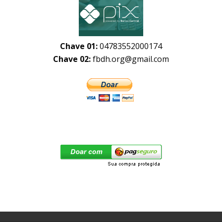
Chave 01:
04783552000174
Chave 02:
fbdh.org@gmail.com