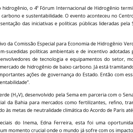
o hidrogênio, o 4º Fórum Internacional de Hidrogênio termi
carbono e sustentabilidade. O evento aconteceu no Centro
tação das iniciativas e políticas públicas lideradas pela
ivo da Comissão Especial para Economia de Hidrogênio Verd
em-sucedidas políticas ambientais e de incentivo adotadas
senvolvedores de tecnologia e equipamentos do setor, mo
 mercado de hidrogênio de baixo carbono. Já está tramitando
 importantes ações de governança do Estado. Então com es
entabilidade”.
de (H₂V), desenvolvido pela Sema em parceria com o Senai
al da Bahia para mercados como fertilizantes, refino, tr
o às metas de neutralidade climática do Acordo de Paris até
ciais do Inema, Edna Ferreira, esta foi uma oportunid
 um momento crucial onde o mundo já sofre com os impactos