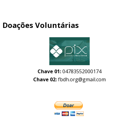
Doações Voluntárias
Chave 01:
04783552000174
Chave 02:
fbdh.org@gmail.com