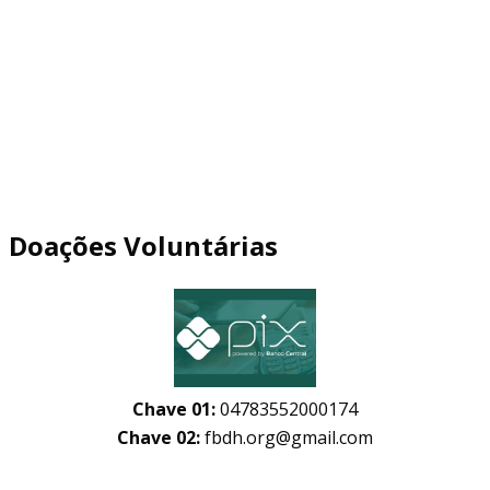
Doações Voluntárias
Chave 01:
04783552000174
Chave 02:
fbdh.org@gmail.com