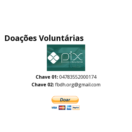
Doações Voluntárias
Chave 01:
04783552000174
Chave 02:
fbdh.org@gmail.com