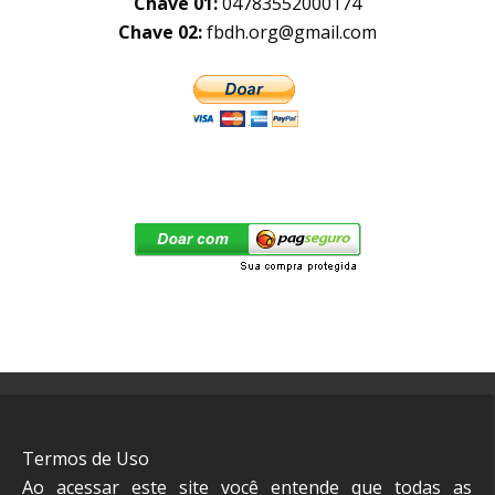
Chave 01:
04783552000174
Chave 02:
fbdh.org@gmail.com
Termos de Uso
Ao acessar este site você entende que todas as