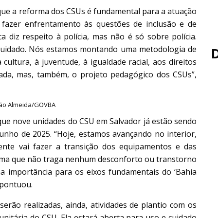
que a reforma dos CSUs é fundamental para a atuação
 fazer enfrentamento às questões de inclusão e de
a diz respeito à polícia, mas não é só sobre polícia.
cuidado. Nós estamos montando uma metodologia de
ultura, à juventude, à igualdade racial, aos direitos
nada, mas, também, o projeto pedagógico dos CSUs”,
ijão Almeida/GOVBA
 que nove unidades do CSU em Salvador já estão sendo
unho de 2025. “Hoje, estamos avançando no interior,
nte vai fazer a transição dos equipamentos e das
forma que não traga nenhum desconforto ou transtorno
a importância para os eixos fundamentais do ‘Bahia
 pontuou.
erão realizadas, ainda, atividades de plantio com os
nitária do CSU. Ela estará aberta para uso e cuidado