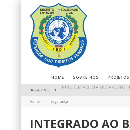
HOME
SOBRE NÓS
PROJETOS
BREAKING
PIX AMPLIA PARTICIPAÇÃO NOS
Home
Segurança
PETROBRAS TEM LUCRO LÍQUIDO 
RETIRADAS DA POUPANÇA SUPER
INTEGRADO AO B
NINGUÉM ACERTA MEGA-SENA; P