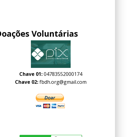
Doações Voluntárias
Chave 01:
04783552000174
Chave 02:
fbdh.org@gmail.com