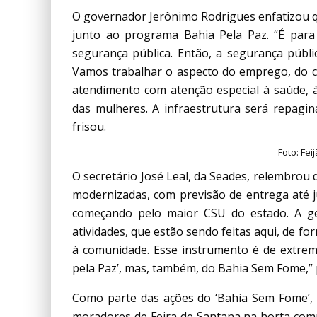
O governador Jerônimo Rodrigues enfatizou 
junto ao programa Bahia Pela Paz. “É para
segurança pública. Então, a segurança públic
Vamos trabalhar o aspecto do emprego, do 
atendimento com atenção especial à saúde, à c
das mulheres. A infraestrutura será repagi
frisou.
Foto: Fe
O secretário José Leal, da Seades, relembrou
modernizadas, com previsão de entrega até j
começando pelo maior CSU do estado. A ge
atividades, que estão sendo feitas aqui, de 
à comunidade. Esse instrumento é de extrem
pela Paz’, mas, também, do Bahia Sem Fome,”
Como parte das ações do ‘Bahia Sem Fome’, s
moradores de Feira de Santana na horta comu