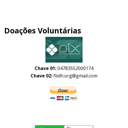
Doações Voluntárias
Chave 01:
04783552000174
Chave 02:
fbdh.org@gmail.com