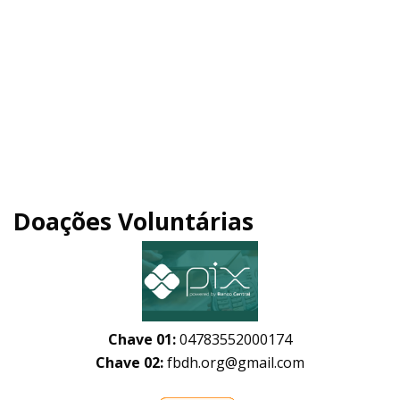
Doações Voluntárias
Chave 01:
04783552000174
Chave 02:
fbdh.org@gmail.com