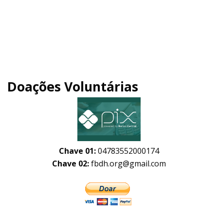
Doações Voluntárias
Chave 01:
04783552000174
Chave 02:
fbdh.org@gmail.com