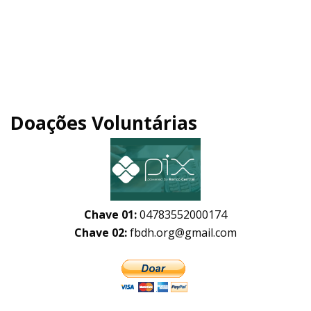
Doações Voluntárias
Chave 01:
04783552000174
Chave 02:
fbdh.org@gmail.com