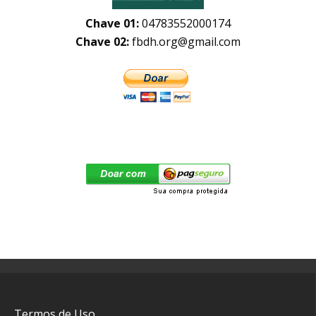
Chave 01:
04783552000174
Chave 02:
fbdh.org@gmail.com
Termos de Uso