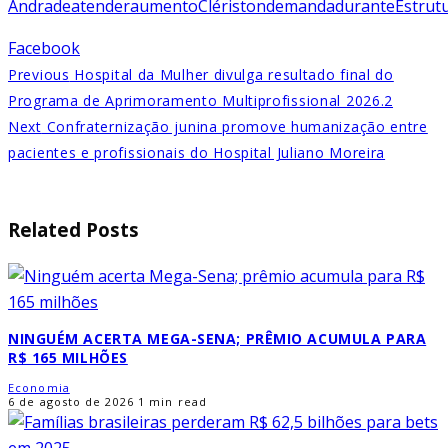
Andrade
atender
aumento
Clériston
demanda
durante
Estrut
Facebook
Previous
Hospital da Mulher divulga resultado final do
Programa de Aprimoramento Multiprofissional 2026.2
Next
Confraternização junina promove humanização entre
pacientes e profissionais do Hospital Juliano Moreira
Related Posts
NINGUÉM ACERTA MEGA-SENA; PRÊMIO ACUMULA PARA
R$ 165 MILHÕES
Economia
6 de agosto de 2026
1 min read