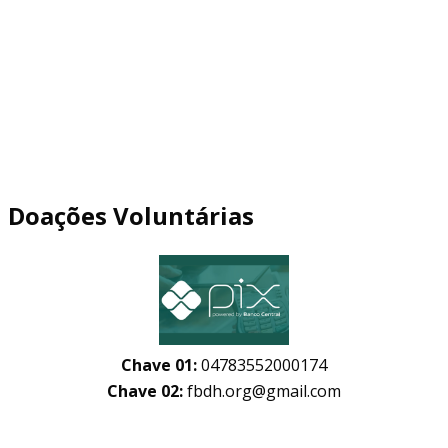
Doações Voluntárias
Chave 01:
04783552000174
Chave 02:
fbdh.org@gmail.com