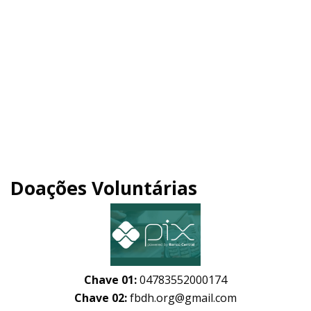
Doações Voluntárias
Chave 01:
04783552000174
Chave 02:
fbdh.org@gmail.com