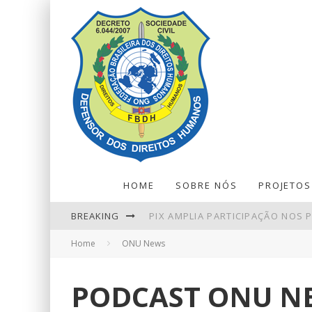
HOME
SOBRE NÓS
PROJETOS
BREAKING
PIX AMPLIA PARTICIPAÇÃO NOS
Home
ONU News
PETROBRAS TEM LUCRO LÍQUIDO 
BALANÇA COMERCIAL DE JULHO T
PODCAST ONU N
NINGUÉM ACERTA MEGA-SENA; P