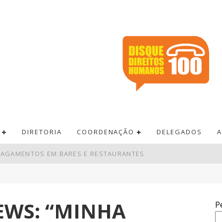
DIRETORIA
COORDENAÇÃO
DELEGADOS
A
 PAGAMENTOS EM BARES E RESTAURANTES
DE R$ 52,4 BI NO SEGUNDO TRIMESTRE
EM SUPERÁVIT DE US$ 7 BILHÕES
EWS: “MINHA
P
RÊMIO ACUMULA PARA R$ 165 MILHÕES