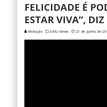
FELICIDADE É PO
ESTAR VIVA”, DI
Redação
ONU News
21 de junho de 2