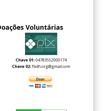
Doações Voluntárias
Chave 01:
04783552000174
Chave 02:
fbdh.org@gmail.com