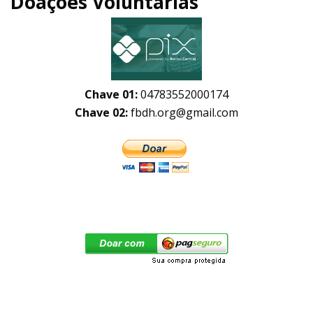
Doações Voluntárias
Chave 01:
04783552000174
Chave 02:
fbdh.org@gmail.com