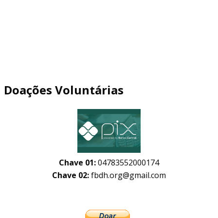
Doações Voluntárias
Chave 01:
04783552000174
Chave 02:
fbdh.org@gmail.com