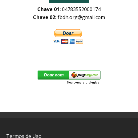
Chave 01:
04783552000174
Chave 02:
fbdh.org@gmail.com
Termos de Uso