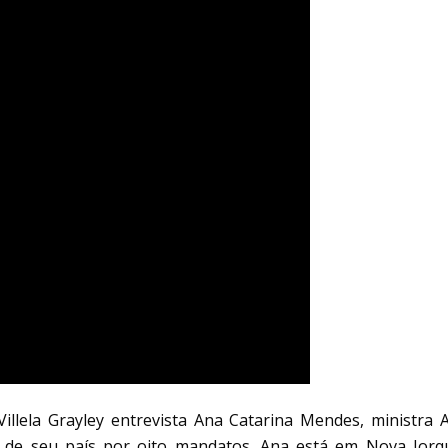
lela Grayley entrevista Ana Catarina Mendes, ministra 
a de seu país por oito mandatos. Ana está em Nova Iorq