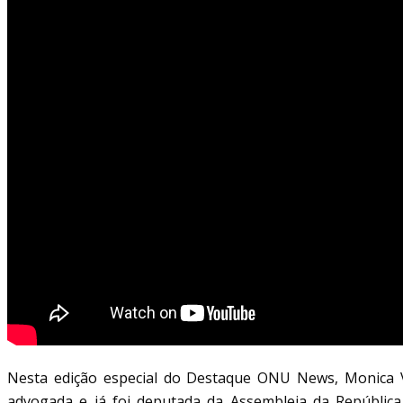
Nesta edição especial do Destaque ONU News, Monica Vil
advogada e já foi deputada da Assembleia da Repúblic