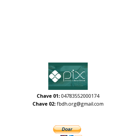
Chave 01:
04783552000174
Chave 02:
fbdh.org@gmail.com