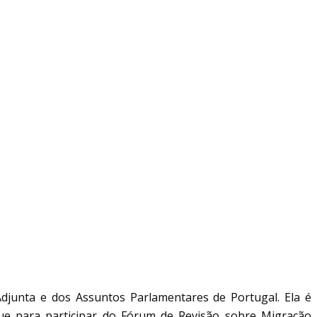
Adjunta e dos Assuntos Parlamentares de Portugal. Ela é
ue para participar do Fórum de Revisão sobre Migração