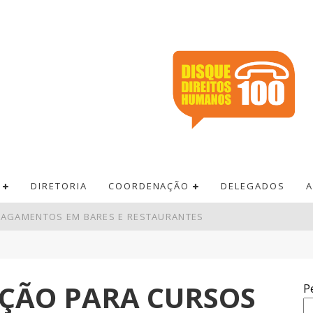
DIRETORIA
COORDENAÇÃO
DELEGADOS
A
 PAGAMENTOS EM BARES E RESTAURANTES
DE R$ 52,4 BI NO SEGUNDO TRIMESTRE
EM SUPERÁVIT DE US$ 7 BILHÕES
IÇÃO PARA CURSOS
P
RÊMIO ACUMULA PARA R$ 165 MILHÕES