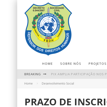
HOME
SOBRE NÓS
PROJETOS
BREAKING
PIX AMPLIA PARTICIPAÇÃO NOS
Home
Desenvolvimento Social
PETROBRAS TEM LUCRO LÍQUIDO 
BALANÇA COMERCIAL DE JULHO T
PRAZO DE INSCR
NINGUÉM ACERTA MEGA-SENA; P