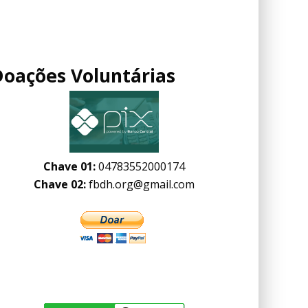
Doações Voluntárias
Chave 01:
04783552000174
Chave 02:
fbdh.org@gmail.com