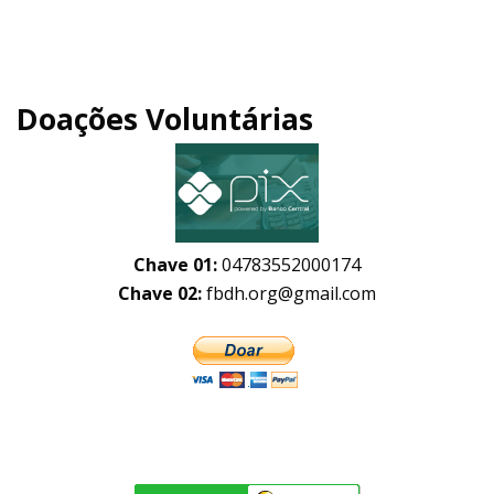
Doações Voluntárias
Chave 01:
04783552000174
Chave 02:
fbdh.org@gmail.com