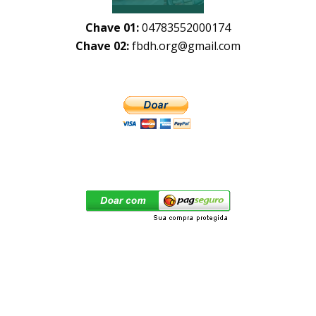
Chave 01:
04783552000174
Chave 02:
fbdh.org@gmail.com