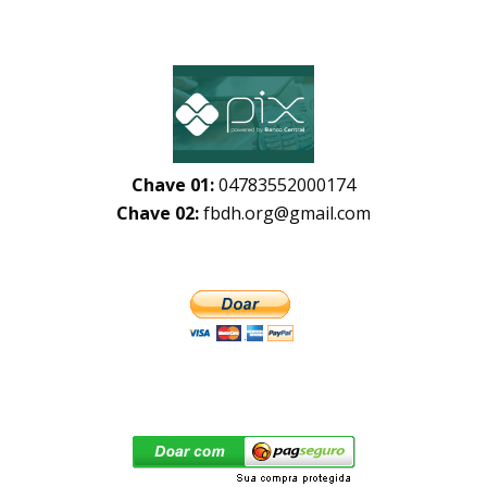
Chave 01:
04783552000174
Chave 02:
fbdh.org@gmail.com