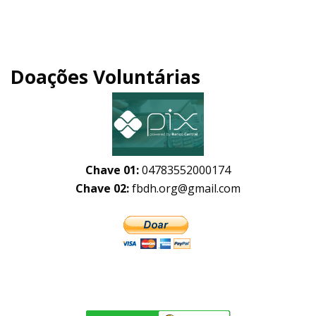
Doações Voluntárias
Chave 01:
04783552000174
Chave 02:
fbdh.org@gmail.com